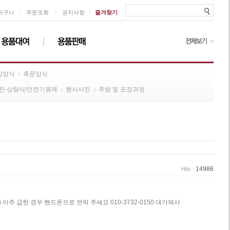
ㅣ
ㅣ
ㅣ
바구니
주문조회
공지사항
즐겨찾기
방양식
축문양식
진-상량식/안전기원제
행사사진
주방 및 포장과정
14986
Hits :
아주 급한 경우 핸드폰으로 연락 주세요 010-3732-0150 대가제사