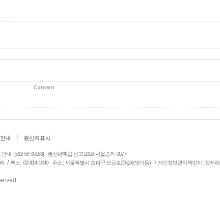
Content
안내
원산지표시
: [513-59-00163]
통신판매업 신고 2026-서울송파-0077
/
/
94
팩스 : 02-414-1840
주소 : 서울특별시 송파구 오금로29길6(방이동)
개인정보관리책임자 : 정자혜
eserved.