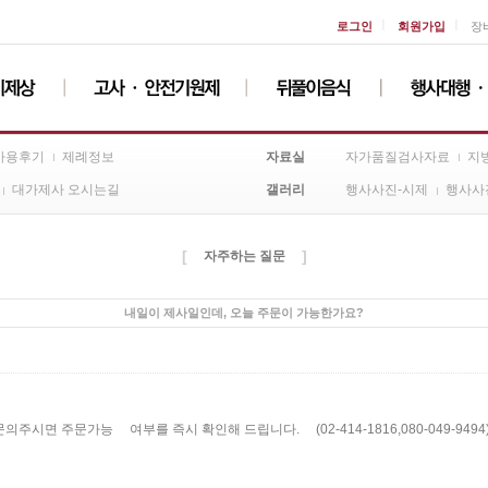
ㅣ
ㅣ
로그인
회원가입
장
자료실
사용후기
제례정보
자가품질검사자료
지
갤러리
대가제사 오시는길
행사사진-시제
행사사
[
]
자주하는 질문
내일이 제사일인데, 오늘 주문이 가능한가요?
 주문가능 여부를 즉시 확인해 드립니다. (02-414-1816,080-049-9494) 