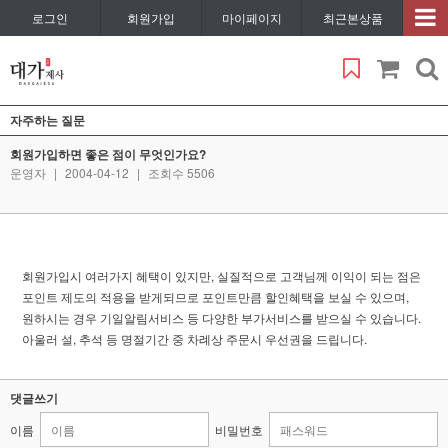
로그인
회원가입
마이페이지
최근본상품
자주하는 질문
회원가입하면 좋은 점이 무엇인가요?
운영자
|
2004-04-12
|
조회수 5506
회원가입시 여러가지 혜택이 있지만, 실질적으로 고객님께 이익이 되는 점은
포인트 제도의 적용을 받게되므로 포인트만큼 할인혜택을 보실 수 있으며,
원하시는 경우 기일알림서비스 등 다양한 부가서비스를 받으실 수 있습니다.
아울러 설, 추석 등 명절기간 중 차례상 주문시 우선권을 드립니다.
댓글쓰기
이름
비밀번호