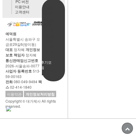
PC 버전
이용안내
BANK
고객센터
ACCOUNT
예금주:정
자혜(예덕
원)
예덕원
국민은행
서울특별시 송파구 오
483901-
금로29길6(방이동)
01-
대표
정자혜
개인정보
220065
보호 책임자
정자혜
통신판매업신고번호
사용후기모
2026-서울송파-0077
음
사업자 등록번호
513-
59-00163
전화
080-049-9494
팩
스
02-414-1840
이용약관
개인정보처리방침
Copyright © 대가제사 All rights
reserved.