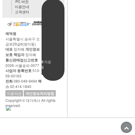
PC 버전
이용안내
BANK
고객센터
ACCOUNT
예금주:정
자혜(예덕
원)
예덕원
국민은행
서울특별시 송파구 오
483901-
금로29길6(방이동)
01-
대표
정자혜
개인정보
220065
보호 책임자
정자혜
통신판매업신고번호
사용후기모
2026-서울송파-0077
음
사업자 등록번호
513-
59-00163
전화
080-049-9494
팩
스
02-414-1840
이용약관
개인정보처리방침
Copyright © 대가제사 All rights
reserved.