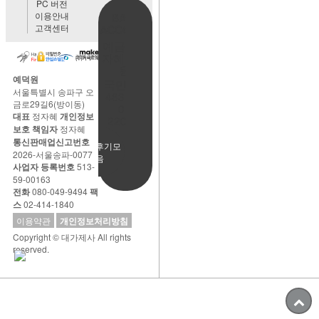
PC 버전
이용안내
BANK
고객센터
ACCOUNT
예금주:정
자혜(예덕
원)
예덕원
국민은행
서울특별시 송파구 오
483901-
금로29길6(방이동)
01-
대표
정자혜
개인정보
220065
보호 책임자
정자혜
통신판매업신고번호
사용후기모
2026-서울송파-0077
음
사업자 등록번호
513-
59-00163
전화
080-049-9494
팩
스
02-414-1840
이용약관
개인정보처리방침
Copyright © 대가제사 All rights
reserved.