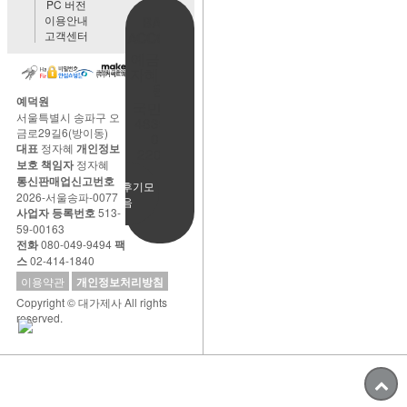
PC 버전
이용안내
BANK
고객센터
ACCOUNT
예금주:정
자혜(예덕
원)
예덕원
국민은행
서울특별시 송파구 오
483901-
금로29길6(방이동)
01-
대표
정자혜
개인정보
220065
보호 책임자
정자혜
통신판매업신고번호
사용후기모
2026-서울송파-0077
음
사업자 등록번호
513-
59-00163
전화
080-049-9494
팩
스
02-414-1840
이용약관
개인정보처리방침
Copyright © 대가제사 All rights
reserved.