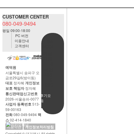
CUSTOMER CENTER
080-049-9494
평일 09:00-18:00
PC 버전
이용안내
BANK
고객센터
ACCOUNT
예금주:정
자혜(예덕
원)
예덕원
국민은행
서울특별시 송파구 오
483901-
금로29길6(방이동)
01-
대표
정자혜
개인정보
220065
보호 책임자
정자혜
통신판매업신고번호
사용후기모
2026-서울송파-0077
음
사업자 등록번호
513-
59-00163
전화
080-049-9494
팩
스
02-414-1840
이용약관
개인정보처리방침
Copyright © 대가제사 All rights