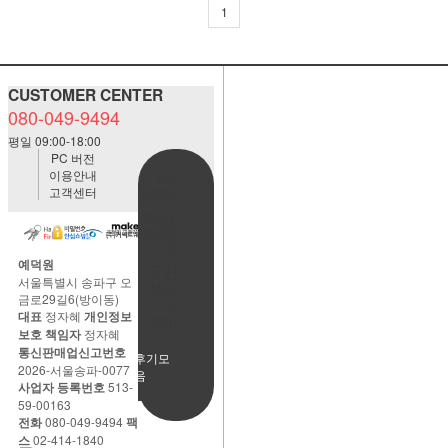
1
CUSTOMER CENTER
080-049-9494
평일 09:00-18:00
PC 버전
이용안내
BANK
고객센터
ACCOUNT
예금주:정
자혜(예덕
원)
예덕원
국민은행
서울특별시 송파구 오
483901-
금로29길6(방이동)
01-
대표
정자혜
개인정보
220065
보호 책임자
정자혜
통신판매업신고번호
사용후기모
2026-서울송파-0077
음
사업자 등록번호
513-
59-00163
전화
080-049-9494
팩
스
02-414-1840