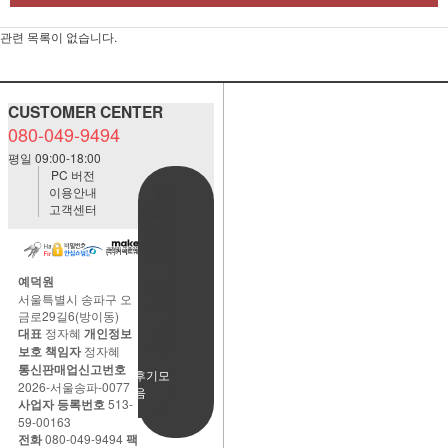
관련 목록이 없습니다.
CUSTOMER CENTER
080-049-9494
평일 09:00-18:00
PC 버전
이용안내
BANK
고객센터
ACCOUNT
예금주:정
자혜(예덕
원)
예덕원
국민은행
서울특별시 송파구 오
483901-
금로29길6(방이동)
01-
대표
정자혜
개인정보
220065
보호 책임자
정자혜
통신판매업신고번호
사용후기모
2026-서울송파-0077
음
사업자 등록번호
513-
59-00163
전화
080-049-9494
팩