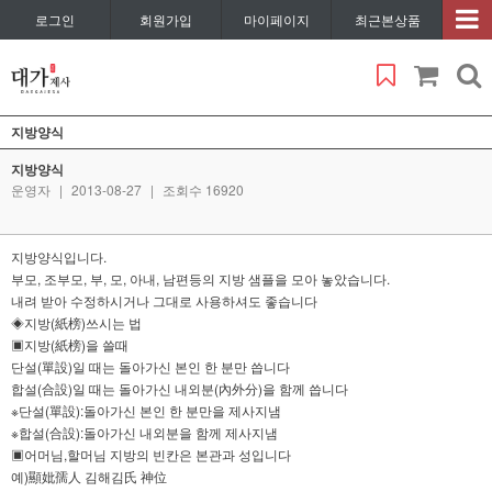
로그인
회원가입
마이페이지
최근본상품
지방양식
지방양식
운영자
|
2013-08-27
|
조회수 16920
지방양식입니다.
부모, 조부모, 부, 모, 아내, 남편등의 지방 샘플을 모아 놓았습니다.
내려 받아 수정하시거나 그대로 사용하셔도 좋습니다
◈지방(紙榜)쓰시는 법
▣지방(紙榜)을 쓸때
단설(單設)일 때는 돌아가신 본인 한 분만 씁니다
합설(合設)일 때는 돌아가신 내외분(內外分)을 함께 씁니다
※단설(單設):돌아가신 본인 한 분만을 제사지냄
※합설(合設):돌아가신 내외분을 함께 제사지냄
▣어머님,할머님 지방의 빈칸은 본관과 성입니다
예)顯妣孺人 김해김氏 神位