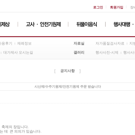
ㅣ
ㅣ
로그인
회원가입
장
자료실
사용후기
제례정보
자가품질검사자료
지
갤러리
대가제사 오시는길
행사사진-시제
행사사
[
]
공지사항
시산제/수주기원제/안전기원제 주문 받습니다
 축제의 장입니다.
는 데 큰 의의가 있습니다.