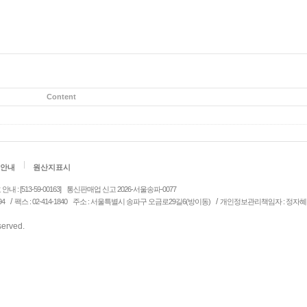
Content
안내
원산지표시
: [513-59-00163]
통신판매업 신고 2026-서울송파-0077
/
/
94
팩스 : 02-414-1840
주소 : 서울특별시 송파구 오금로29길6(방이동)
개인정보관리책임자 : 정자혜
eserved.