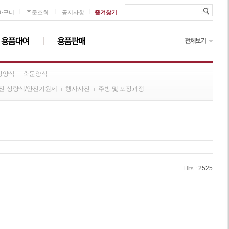
ㅣ
ㅣ
ㅣ
바구니
주문조회
공지사항
즐겨찾기
방양식
축문양식
진-상량식/안전기원제
행사사진
주방 및 포장과정
2525
Hits :