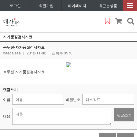
로그인
회원가입
마이페이지
최근본상품
자가품질검사자료
녹두전-자가품질검사자료
daegajesa
|
2012-11-02
|
조회수 3570
녹두전-자가품질검사자료
댓글쓰기
이름
비밀번호
댓글쓰기
내용