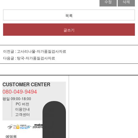
수정
삭제
목록
글쓰기
이전글 :
고사리나물-자가품질검사자료
다음글 :
탕국-자가품질검사자료
CUSTOMER CENTER
080-049-9494
평일 09:00-18:00
PC 버전
이용안내
BANK
고객센터
ACCOUNT
예금주:정
자혜(예덕
원)
예덕원