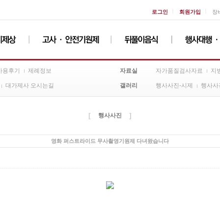
ㅣ
ㅣ
로그인
회원가입
장
자료실
사용후기
제례정보
자가품질검사자료
지
갤러리
대가제사 오시는길
행사사진-시제
행사사
[
]
행사사진
영화 퍼스트라이드 무사촬영기원제 다녀왔습니다