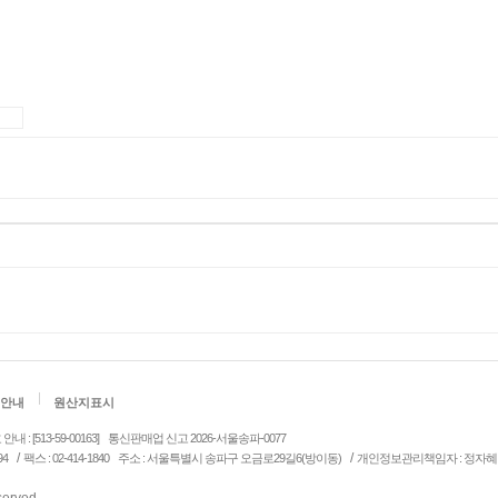
안내
원산지표시
: [513-59-00163]
통신판매업 신고 2026-서울송파-0077
/
/
94
팩스 : 02-414-1840
주소 : 서울특별시 송파구 오금로29길6(방이동)
개인정보관리책임자 : 정자혜
eserved.