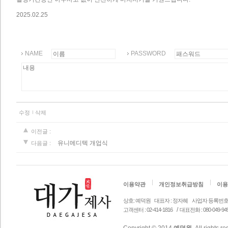
2025.02.25
NAME
PASSWORD
수정
삭제
이전글 :
유니메디텍 개업식
다음글 :
이용약관
개인정보취급방침
이용
상호: 예덕원
대표자 : 정자혜
사업자 등록번호 안내 
/
고객센터 : 02-414-1816
대표전화 : 080-049-94
Copyright © 2014
예덕원
. All rights r