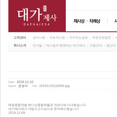
고객센터
공지사항
자유게시판
자주하는질문
주문관련질문
회사소개
인사말
매스컴과 함께하는 대가제사
이용안내
원산지
2019-12-10
Date :
운영자
20191210110054.jpg
Name :
File :
태영종합개발 에디슨종합박물관 개관식에 다녀왔습니다
대가제사에서 개업식고사상으로 준비해드렸습니다
2019-12-09