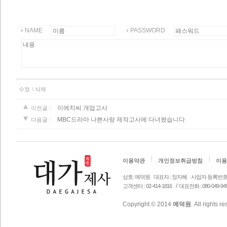
NAME
PASSWORD
수정
삭제
이에치씨 개업고사
이전글 :
MBC드라마 나쁜사랑 제작고사에 다녀왔습니다
다음글 :
이용약관
개인정보취급방침
이용
상호: 예덕원
대표자 : 정자혜
사업자 등록번호 안내 
/
고객센터 : 02-414-1816
대표전화 : 080-049-94
Copyright © 2014
예덕원
. All rights r