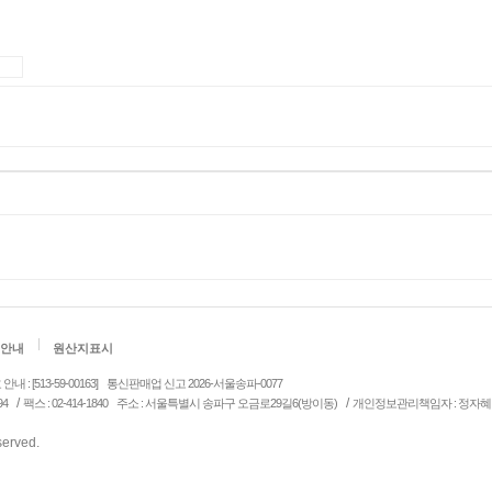
안내
원산지표시
: [513-59-00163]
통신판매업 신고 2026-서울송파-0077
/
/
94
팩스 : 02-414-1840
주소 : 서울특별시 송파구 오금로29길6(방이동)
개인정보관리책임자 : 정자혜
eserved.