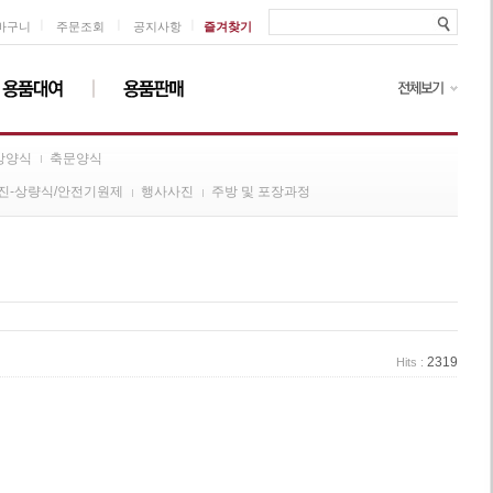
ㅣ
ㅣ
ㅣ
바구니
주문조회
공지사항
즐겨찾기
방양식
축문양식
진-상량식/안전기원제
행사사진
주방 및 포장과정
2319
Hits :