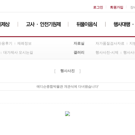
ㅣ
ㅣ
로그인
회원가입
장
자료실
사용후기
제례정보
자가품질검사자료
지
갤러리
대가제사 오시는길
행사사진-시제
행사사
[
]
행사사진
에디슨종합박물관 개관식에 다녀왔습니다'