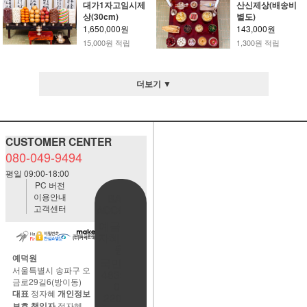
대가1자고임시제
산신제상(배송비
상(30cm)
별도)
1,650,000원
143,000원
15,000원 적립
1,300원 적립
더보기 ▼
CUSTOMER CENTER
080-049-9494
평일 09:00-18:00
PC 버전
이용안내
BANK
고객센터
ACCOUNT
예금주:정
자혜(예덕
원)
예덕원
국민은행
서울특별시 송파구 오
483901-
금로29길6(방이동)
01-
대표
정자혜
개인정보
220065
보호 책임자
정자혜