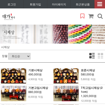
로그인
회원가입
마이페이지
최근본상품
시제상
정렬
기본시제상
표준시제상
490,000원
580,000원
4,900원 적립
5,800원 적립
기본고임시제상
7치고임시제상 (2
1cm)
880,000원
1,320,000원
8,000원 적립
12,000원 적립