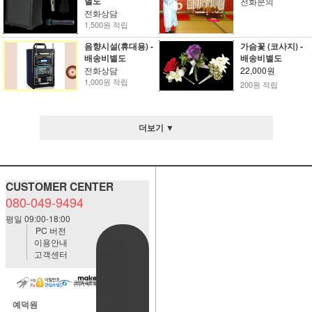
별도
전화문의
전화상담
1,500원 적립
음향시설(휴대용) -
가슴꽃 (코사지) -
배송비별도
배송비별도
전화상담
22,000원
1,000원 적립
200원 적립
더보기 ▼
CUSTOMER CENTER
080-049-9494
평일 09:00-18:00
PC 버전
이용안내
BANK
고객센터
ACCOUNT
예금주:정
자혜(예덕
원)
예덕원
국민은행