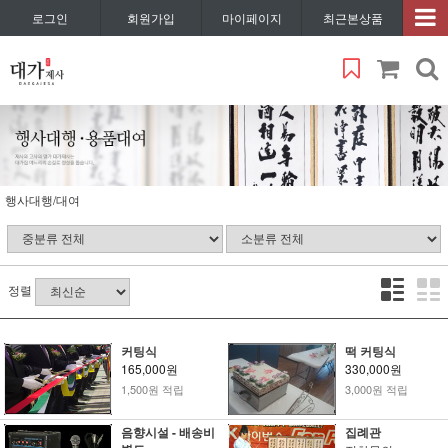
로그인
회원가입
마이페이지
최근본상품
행사대행/대여
정렬
커팅식
떡 커팅식
165,000원
330,000원
1,500원 적립
3,000원 적립
음향시설 - 배송비
집례관