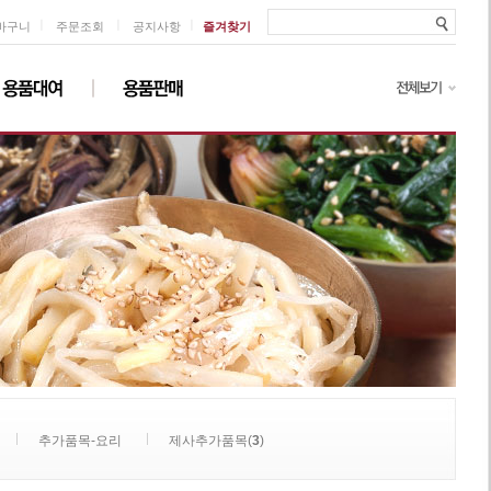
ㅣ
ㅣ
ㅣ
바구니
주문조회
공지사항
즐겨찾기
추가품목-요리
제사추가품목(
3
)