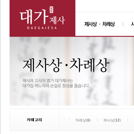
차례상(
6
)
제사상(
12
)