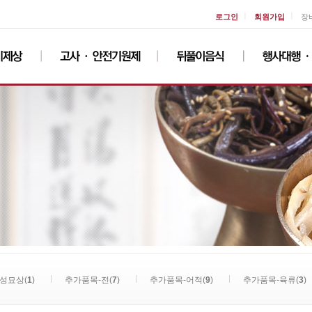
ㅣ
ㅣ
로그인
회원가입
장
성묘상(
1
)
추가품목-전(
7
)
추가품목-어적(
9
)
추가품목-육류(
3
)