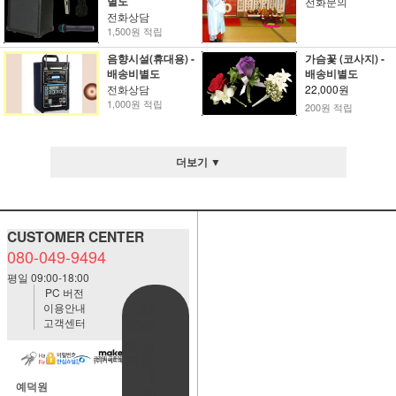
별도
전화문의
전화상담
1,500원 적립
음향시설(휴대용) -
가슴꽃 (코사지) -
배송비별도
배송비별도
전화상담
22,000원
1,000원 적립
200원 적립
더보기 ▼
CUSTOMER CENTER
080-049-9494
평일 09:00-18:00
PC 버전
이용안내
BANK
고객센터
ACCOUNT
예금주:정
자혜(예덕
원)
예덕원
국민은행