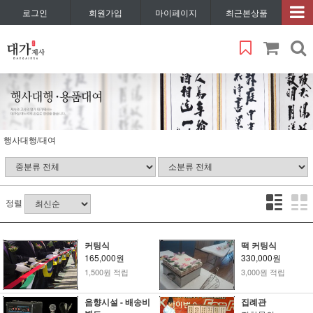
로그인
회원가입
마이페이지
최근본상품
행사대행/대여
정렬
커팅식
떡 커팅식
165,000원
330,000원
1,500원 적립
3,000원 적립
음향시설 - 배송비
집례관