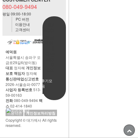
080-049-9494
평일 09:00-18:00
PC 버전
이용안내
BANK
고객센터
ACCOUNT
예금주:정
자혜(예덕
원)
예덕원
국민은행
서울특별시 송파구 오
483901-
금로29길6(방이동)
01-
대표
정자혜
개인정보
220065
보호 책임자
정자혜
통신판매업신고번호
사용후기모
2026-서울송파-0077
음
사업자 등록번호
513-
59-00163
전화
080-049-9494
팩
스
02-414-1840
이용약관
개인정보처리방침
Copyright © 대가제사 All rights
reserved.