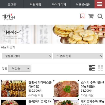
로그인
회원가입
마이페이지
최근본상품
뒤풀이음식
정렬
결혼식 하객버스음
소머리 수육 1근 (4
식(40인)
00g 2인분)
400,000원
33,000원
4,000원 적립
330원 적립
편육(머리고기) 1K
돼지고기수육 1Kg