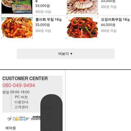
g
33,000원
33,000원
330원 적립
300원 적립
홍어회 무침 1Kg
오징어회무침 1Kg
33,000원
44,000원
300원 적립
300원 적립
더보기 ▼
CUSTOMER CENTER
080-049-9494
평일 09:00-18:00
PC 버전
이용안내
BANK
고객센터
ACCOUNT
예금주:정
자혜(예덕
원)
예덕원
국민은행