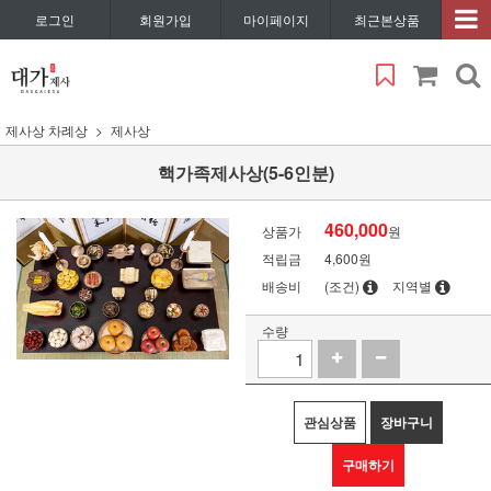
로그인
회원가입
마이페이지
최근본상품
제사상 차례상
제사상
핵가족제사상(5-6인분)
460,000
상품가
원
적립금
4,600원
배송비
(조건)
지역별
수량
관심상품
장바구니
구매하기