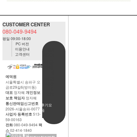
CUSTOMER CENTER
080-049-9494
평일 09:00-18:00
PC 버전
이용안내
BANK
고객센터
ACCOUNT
예금주:정
자혜(예덕
원)
예덕원
국민은행
서울특별시 송파구 오
483901-
금로29길6(방이동)
01-
대표
정자혜
개인정보
220065
보호 책임자
정자혜
통신판매업신고번호
사용후기모
2026-서울송파-0077
음
사업자 등록번호
513-
59-00163
전화
080-049-9494
팩
스
02-414-1840