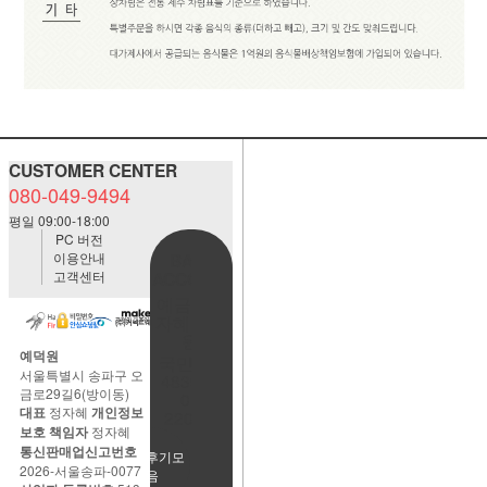
CUSTOMER CENTER
080-049-9494
평일 09:00-18:00
PC 버전
이용안내
BANK
고객센터
ACCOUNT
예금주:정
자혜(예덕
원)
예덕원
국민은행
서울특별시 송파구 오
483901-
금로29길6(방이동)
01-
대표
정자혜
개인정보
220065
보호 책임자
정자혜
통신판매업신고번호
사용후기모
2026-서울송파-0077
음