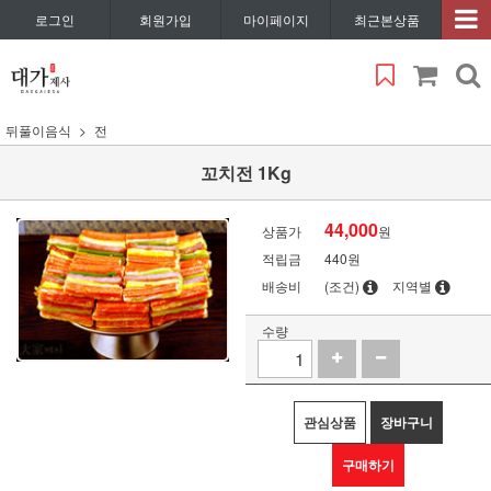
로그인
회원가입
마이페이지
최근본상품
뒤풀이음식
전
꼬치전 1Kg
44,000
상품가
원
적립금
440원
배송비
(조건)
지역별
수량
관심상품
장바구니
구매하기