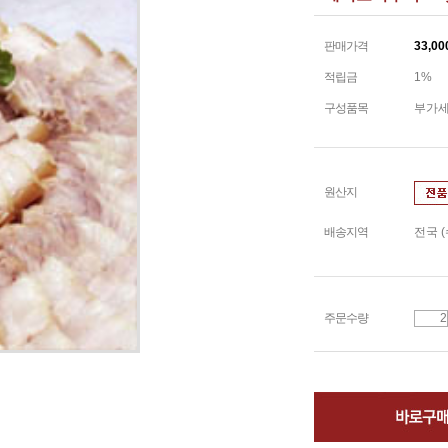
판매가격
33,00
적립금
1%
구성품목
부가세
원산지
배송지역
전국 
주문수량