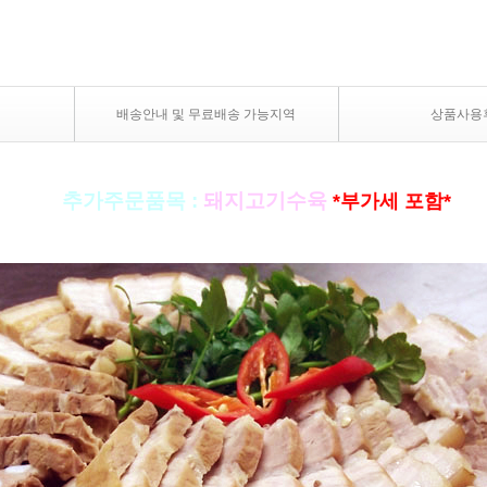
배송안내 및 무료배송 가능지역
상품사용
▣
추가주문품목
:
돼지고기수육
*부가세 포함*