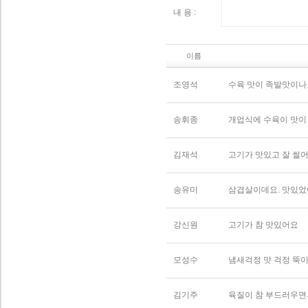
내 용 :
이름
조영석
수육 맛이 족발맛이나요
송휘종
개업식에 수육이 맛이
김재석
고기가 맛있고 잘 썰
송유미
삼겹살이데요. 맛있
강신원
고기가 참 맛있어요
모성수
냄새걱정 맛 걱정 뚝
김기주
육질이 참 부드러우면