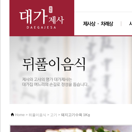
>
>
>
돼지고기수육 1Kg
Home
뒤풀이음식
고기