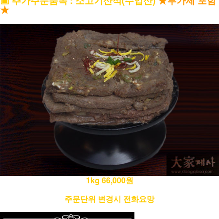
▣
추가주문품목
: 소고기산적(수입산)
★부가세 포함
★
1kg 66,000원
주문단위 변경시 전화요망