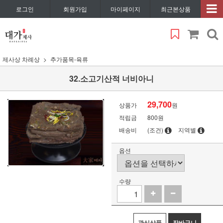
로그인
회원가입
마이페이지
최근본상품
제사상 차례상
추가품목-육류
32.소고기산적 너비아니
29,700
상품가
원
적립금
800원
배송비
(조건)
지역별
옵션
수량
관심상품
장바구니