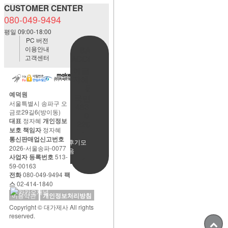
CUSTOMER CENTER
080-049-9494
평일 09:00-18:00
PC 버전
이용안내
BANK
고객센터
ACCOUNT
예금주:정
자혜(예덕
원)
예덕원
국민은행
서울특별시 송파구 오
483901-
금로29길6(방이동)
01-
대표
정자혜
개인정보
220065
보호 책임자
정자혜
통신판매업신고번호
사용후기모
2026-서울송파-0077
음
사업자 등록번호
513-
59-00163
전화
080-049-9494
팩
스
02-414-1840
이용약관
개인정보처리방침
Copyright © 대가제사 All rights
reserved.