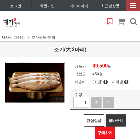
로그인
회원가입
마이페이지
최근본상품
제사상 차례상
추가품목-어적
조기(大 3마리)
49,500
상품가
원
적립금
450원
배송비
(조건)
지역별
수량
관심상품
장바구니
구매하기