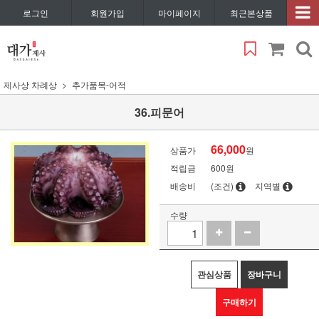
로그인
회원가입
마이페이지
최근본상품
제사상 차례상
추가품목-어적
36.피문어
66,000
상품가
원
적립금
600원
배송비
(조건)
지역별
수량
관심상품
장바구니
구매하기