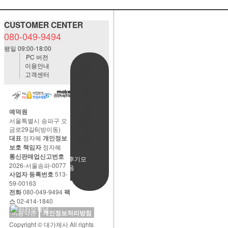
CUSTOMER CENTER
080-049-9494
평일 09:00-18:00
PC 버전
이용안내
BANK
고객센터
ACCOUNT
예금주:정
자혜(예덕
원)
예덕원
국민은행
서울특별시 송파구 오
483901-
금로29길6(방이동)
01-
대표
정자혜
개인정보
220065
보호 책임자
정자혜
통신판매업신고번호
사용후기모
2026-서울송파-0077
음
사업자 등록번호
513-
59-00163
전화
080-049-9494
팩
스
02-414-1840
이용약관
개인정보처리방침
Copyright © 대가제사 All rights