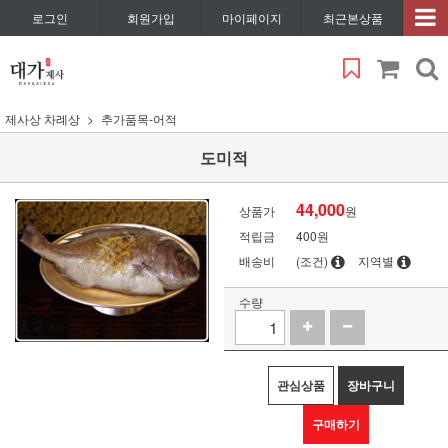
로그인
회원가입
마이페이지
최근본상품
제사상 차례상
추가품목-어적
도미적
44,000
상품가
원
적립금
400원
배송비
(조건)
지역별
수량
관심상품
장바구니
구매하기