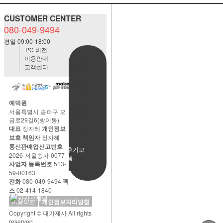
CUSTOMER CENTER
080-049-9494
평일 09:00-18:00
PC 버전
이용안내
BANK
고객센터
ACCOUNT
예금주:정
자혜(예덕
원)
예덕원
국민은행
서울특별시 송파구 오
483901-
금로29길6(방이동)
01-
대표
정자혜
개인정보
220065
보호 책임자
정자혜
통신판매업신고번호
사용후기모
2026-서울송파-0077
음
사업자 등록번호
513-
59-00163
전화
080-049-9494
팩
스
02-414-1840
이용약관
개인정보처리방침
Copyright © 대가제사 All rights
reserved.