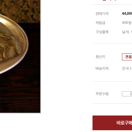
판매가격
44,00
적립금
400원
구성품목
날개,
원산지
배송지역
전국 
주문수량