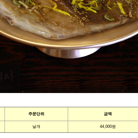
주문단위
금액
날개
44,000원