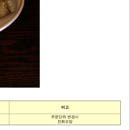
비고
주문단위 변경시
전화요망