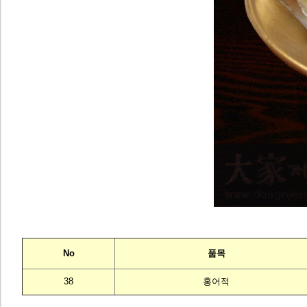
No
품목
38
홍어적