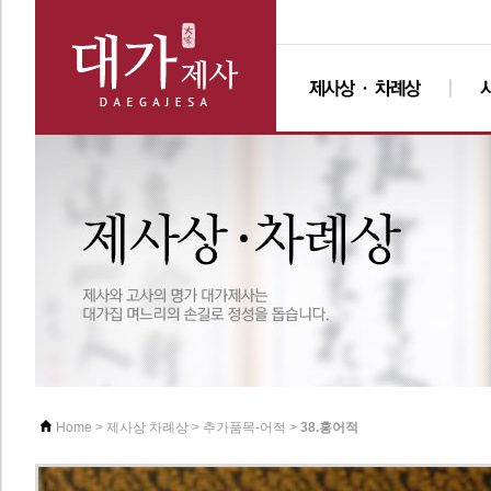
>
>
>
38.홍어적
Home
제사상 차례상
추가품목-어적