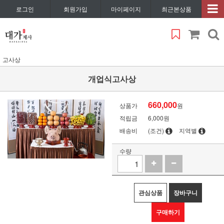
로그인
회원가입
마이페이지
최근본상품
고사상
개업식고사상
660,000
상품가
원
적립금
6,000원
배송비
(조건)
지역별
수량
관심상품
장바구니
구매하기