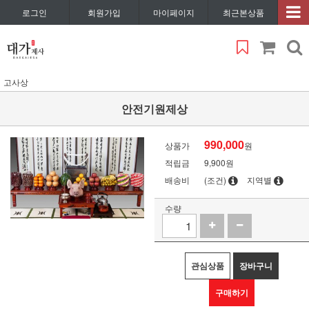
로그인
회원가입
마이페이지
최근본상품
고사상
안전기원제상
990,000
상품가
원
적립금
9,900원
배송비
(조건)
지역별
수량
관심상품
장바구니
구매하기