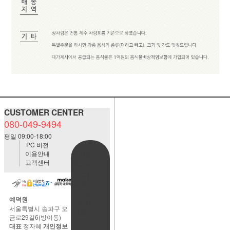
CUSTOMER CENTER
080-049-9494
평일 09:00-18:00
PC 버전
이용안내
BANK
고객센터
ACCOUNT
예금주:정
자혜(예덕
원)
예덕원
국민은행
서울특별시 송파구 오
483901-
금로29길6(방이동)
01-
대표
정자혜
개인정보
220065