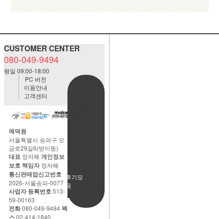
CUSTOMER CENTER
080-049-9494
평일 09:00-18:00
PC 버전
이용안내
BANK
고객센터
ACCOUNT
예금주:정
자혜(예덕
원)
예덕원
국민은행
서울특별시 송파구 오
483901-
금로29길6(방이동)
01-
대표
정자혜
개인정보
220065
보호 책임자
정자혜
통신판매업신고번호
사용후기모
2026-서울송파-0077
음
사업자 등록번호
513-
59-00163
전화
080-049-9494
팩
스
02-414-1840