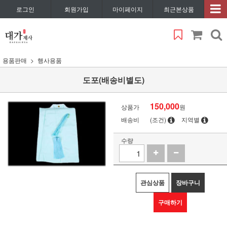
로그인
회원가입
마이페이지
최근본상품
용품판매
행사용품
도포(배송비별도)
150,000
상품가
원
배송비
(조건)
지역별
수량
관심상품
장바구니
구매하기