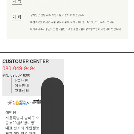
CUSTOMER CENTER
080-049-9494
평일 09:00-18:00
PC 버전
이용안내
BANK
고객센터
ACCOUNT
예금주:정
자혜(예덕
원)
예덕원
국민은행
서울특별시 송파구 오
483901-
금로29길6(방이동)
01-
대표
정자혜
개인정보
220065
보호 책임자
정자혜