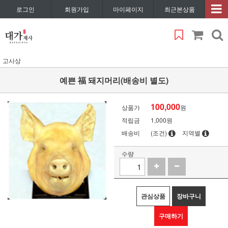
로그인
회원가입
마이페이지
최근본상품
고사상
예쁜 福 돼지머리(배송비 별도)
100,000
상품가
원
적립금
1,000원
배송비
(조건)
지역별
수량
관심상품
장바구니
구매하기