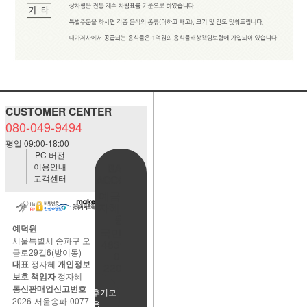
CUSTOMER CENTER
080-049-9494
평일 09:00-18:00
PC 버전
이용안내
BANK
고객센터
ACCOUNT
예금주:정
자혜(예덕
원)
예덕원
국민은행
서울특별시 송파구 오
483901-
금로29길6(방이동)
01-
대표
정자혜
개인정보
220065
보호 책임자
정자혜
통신판매업신고번호
사용후기모
2026-서울송파-0077
음