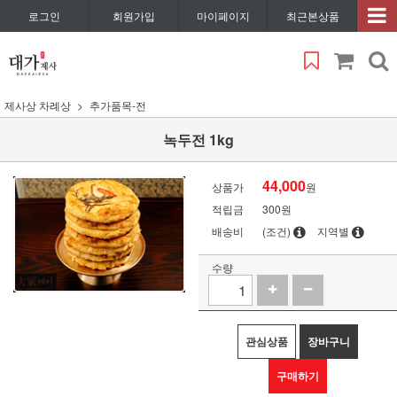
로그인
회원가입
마이페이지
최근본상품
제사상 차례상
추가품목-전
녹두전 1kg
44,000
상품가
원
적립금
300원
배송비
(조건)
지역별
수량
관심상품
장바구니
구매하기