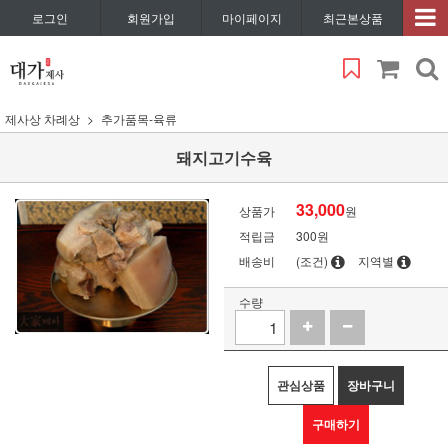
로그인
회원가입
마이페이지
최근본상품
제사상 차례상
추가품목-육류
돼지고기수육
33,000
상품가
원
적립금
300원
배송비
(조건)
지역별
수량
관심상품
장바구니
구매하기