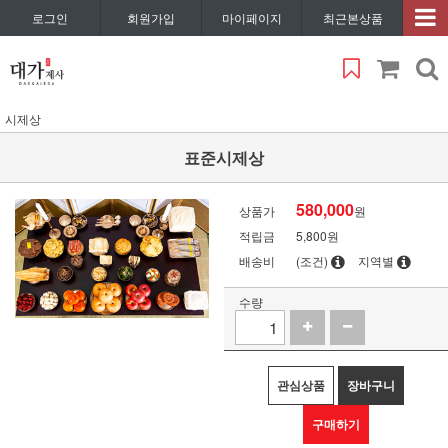
로그인
회원가입
마이페이지
최근본상품
시제상
표준시제상
580,000
상품가
원
적립금
5,800원
배송비
(조건)
지역별
수량
관심상품
장바구니
구매하기