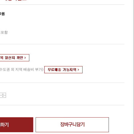
0
원
세포함
(수도권 외 지역 배송비 부가)