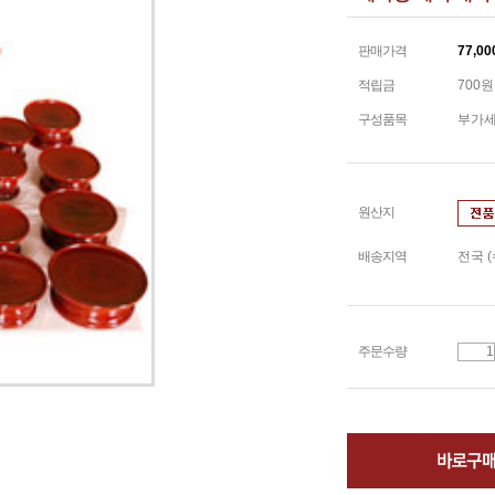
판매가격
77,00
적립금
700원
구성품목
부가
원산지
배송지역
전국 
주문수량