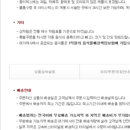
상품상세설명
조리/주문/포장안내