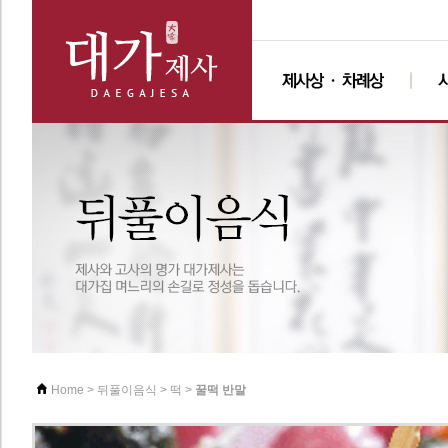
>
>
>
꿀떡 반말
Home
뒤풀이음식
떡