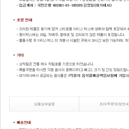
상품상세설명
조리/주문/포장안내