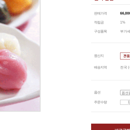
판매가격
66,00
적립금
1%
구성품목
부가세
원산지
배송지역
전국 
옵션
주문수량