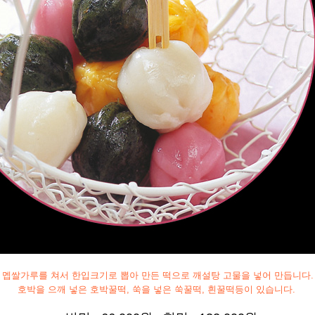
멥쌀가루를 쳐서 한입크기로 뽑아 만든 떡으로 깨설탕 고물을 넣어 만듭니다.
호박을 으깨 넣은 호박꿀떡, 쑥을 넣은 쑥꿀떡, 흰꿀떡등이 있습니다.