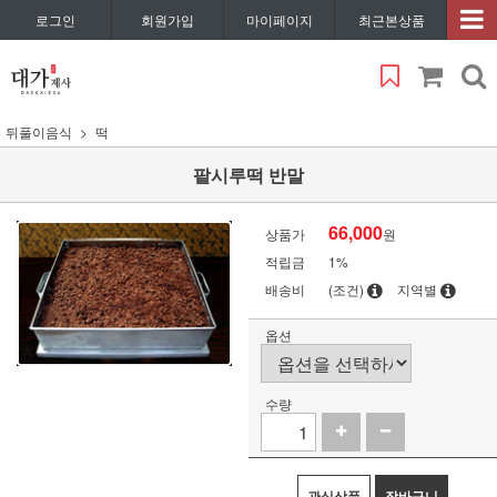
로그인
회원가입
마이페이지
최근본상품
뒤풀이음식
떡
팥시루떡 반말
66,000
상품가
원
적립금
1%
배송비
(조건)
지역별
옵션
수량
관심상품
장바구니