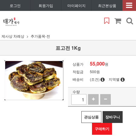
로그인
회원가입
마이페이지
최근본상품
제사상 차례상
추가품목-전
표고전 1Kg
55,000
상품가
원
적립금
500원
배송비
(조건)
지역별
수량
관심상품
장바구니
구매하기