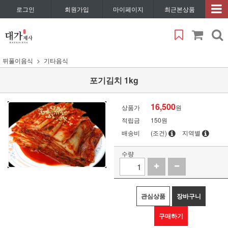
로그인
회원가입
마이페이지
최근본상품
뒤풀이음식
기타음식
포기김치 1kg
16,500
상품가
원
적립금
150원
배송비
(조건)
지역별
수량
관심상품
장바구니
구매하기