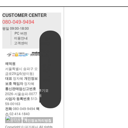
CUSTOMER CENTER
080-049-9494
평일 09:00-18:00
PC 버전
이용안내
BANK
고객센터
ACCOUNT
예금주:정
자혜(예덕
원)
예덕원
국민은행
서울특별시 송파구 오
483901-
금로29길6(방이동)
01-
대표
정자혜
개인정보
220065
보호 책임자
정자혜
통신판매업신고번호
사용후기모
2026-서울송파-0077
음
사업자 등록번호
513-
59-00163
전화
080-049-9494
팩
스
02-414-1840
이용약관
개인정보처리방침
Copyright © 대가제사 All rights