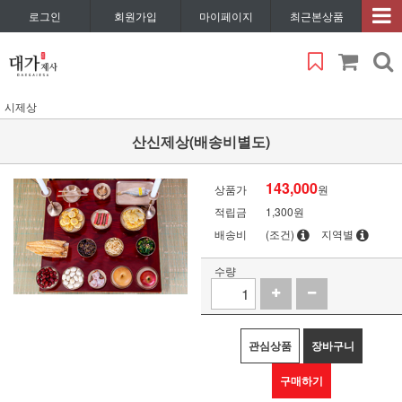
로그인
회원가입
마이페이지
최근본상품
시제상
산신제상(배송비별도)
143,000
상품가
원
적립금
1,300원
배송비
(조건)
지역별
수량
관심상품
장바구니
구매하기