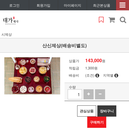
로그인
회원가입
마이페이지
최근본상품
시제상
산신제상(배송비별도)
143,000
상품가
원
적립금
1,300원
배송비
(조건)
지역별
수량
관심상품
장바구니
구매하기