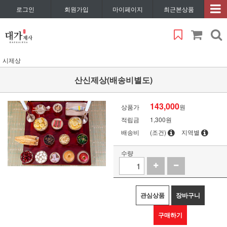
로그인
회원가입
마이페이지
최근본상품
시제상
산신제상(배송비별도)
143,000
상품가
원
적립금
1,300원
배송비
(조건)
지역별
수량
관심상품
장바구니
구매하기