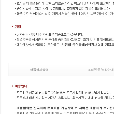
상품상세설명
조리/주문/포장안내