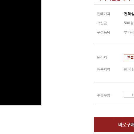
판매가격
전화
적립금
500원
구성품목
부가
원산지
배송지역
전국 
주문수량