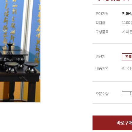
판매가격
전화
적립금
1100
구성품목
가격문
원산지
배송지역
전국 
주문수량