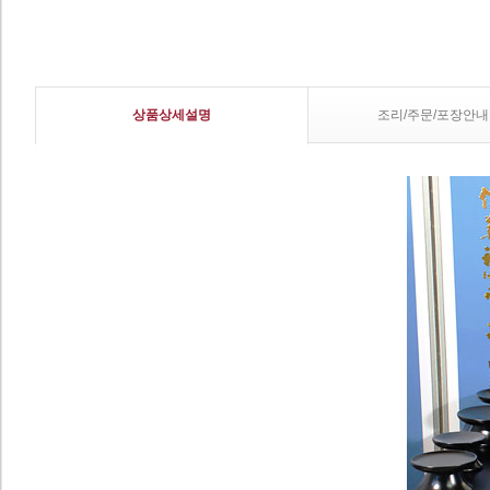
상품상세설명
조리/주문/포장안내