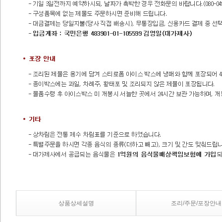
상품상세설명
조리/주문/포장안내