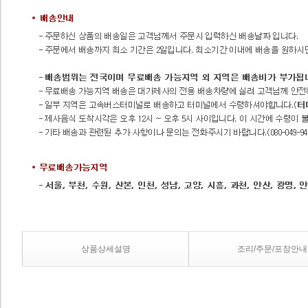
상품상세설명
조리/주문/포장안내