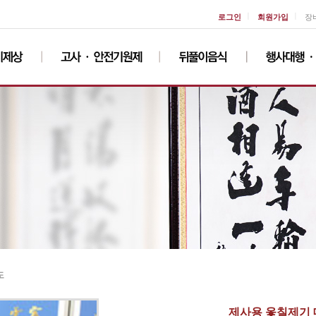
ㅣ
ㅣ
로그인
회원가입
장
도
제사용 옻칠제기 