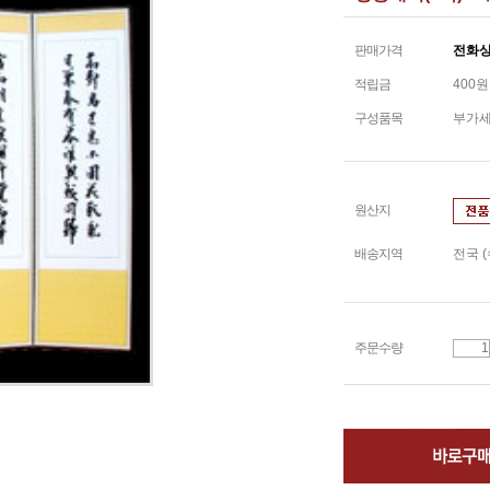
판매가격
전화
적립금
400원
구성품목
부가
원산지
배송지역
전국 
주문수량