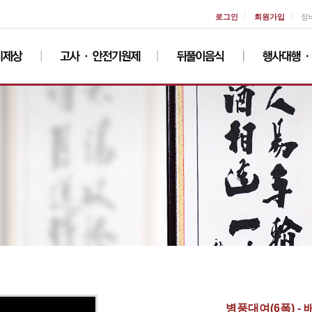
ㅣ
ㅣ
로그인
회원가입
장
병풍대여(6폭) -