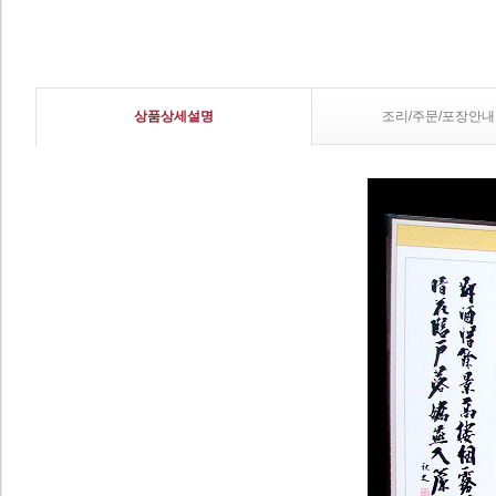
상품상세설명
조리/주문/포장안내