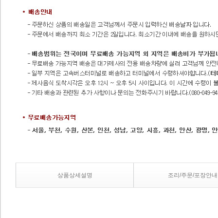
상품상세설명
조리/주문/포장안내