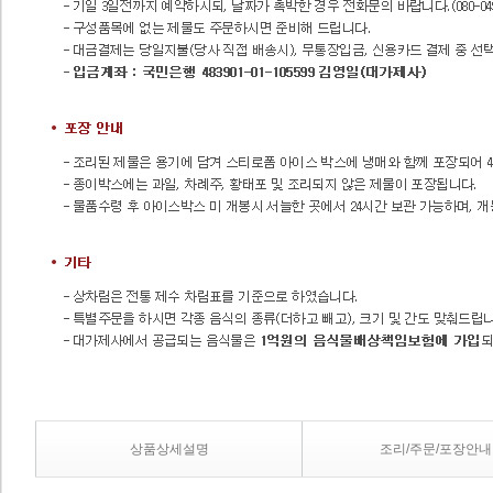
상품상세설명
조리/주문/포장안내