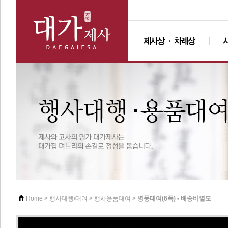
>
>
>
병풍대여(6폭) - 배송비별도
Home
행사대행/대여
행사용품대여