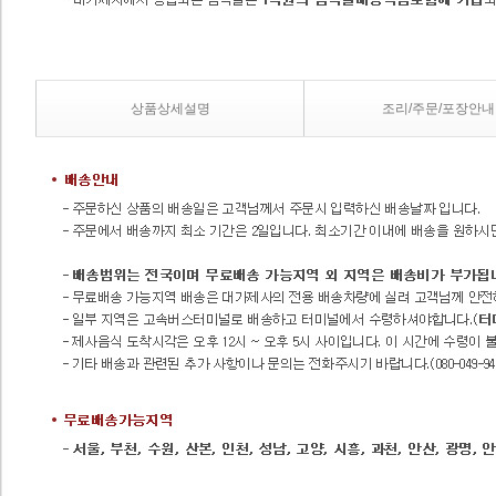
상품상세설명
조리/주문/포장안내