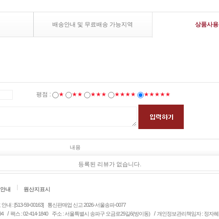
배송안내 및 무료배송 가능지역
상품사용
평점 :
★
★★
★★★
★★★★
★★★★★
내용
등록된 리뷰가 없습니다.
안내
원산지표시
: [513-59-00163]
통신판매업 신고 2026-서울송파-0077
/
/
94
팩스 : 02-414-1840
주소 : 서울특별시 송파구 오금로29길6(방이동)
개인정보관리책임자 : 정자혜