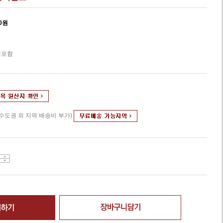
0
원
세포함
(수도권 외 지역 배송비 부가)