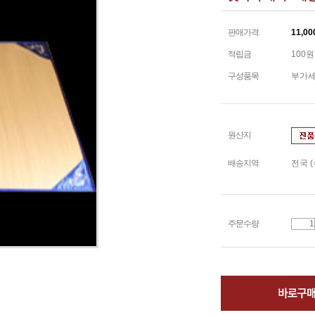
판매가격
11,00
적립금
100원
구성품목
부가
원산지
배송지역
전국 
주문수량