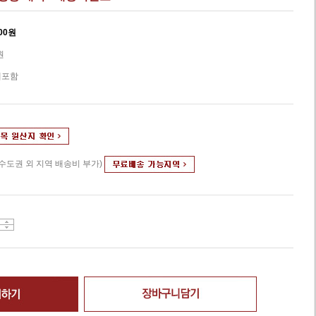
00
원
원
세포함
(수도권 외 지역 배송비 부가)