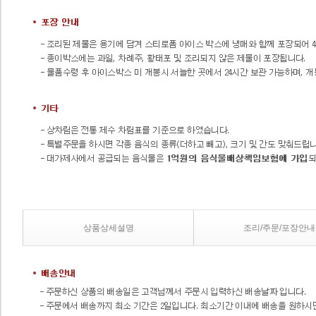
상품상세설명
조리/주문/포장안내