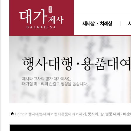
>
>
>
제기, 돗자리, 상, 병풍 대여 - 배
Home
행사대행/대여
행사용품대여