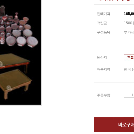
판매가격
165,0
적립금
1500
구성품목
부가
원산지
배송지역
전국 
주문수량