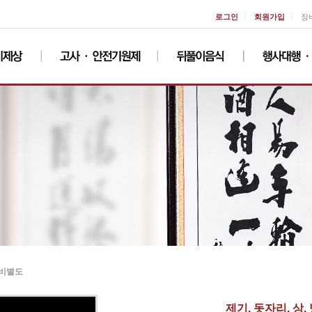
ㅣ
ㅣ
로그인
회원가입
장
송비별도
제기, 돗자리, 상,