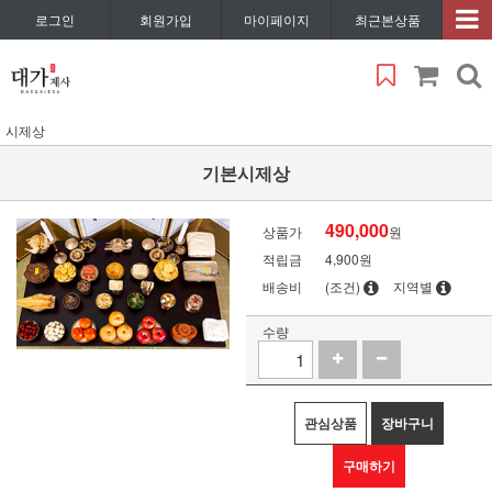
로그인
회원가입
마이페이지
최근본상품
시제상
기본시제상
490,000
상품가
원
적립금
4,900원
배송비
(조건)
지역별
수량
관심상품
장바구니
구매하기