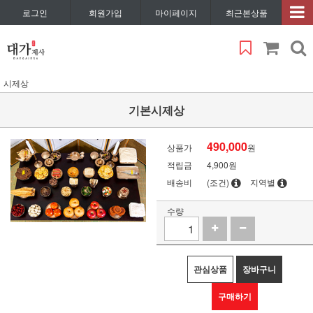
로그인
회원가입
마이페이지
최근본상품
시제상
기본시제상
490,000
상품가
원
적립금
4,900원
배송비
(조건)
지역별
수량
관심상품
장바구니
구매하기