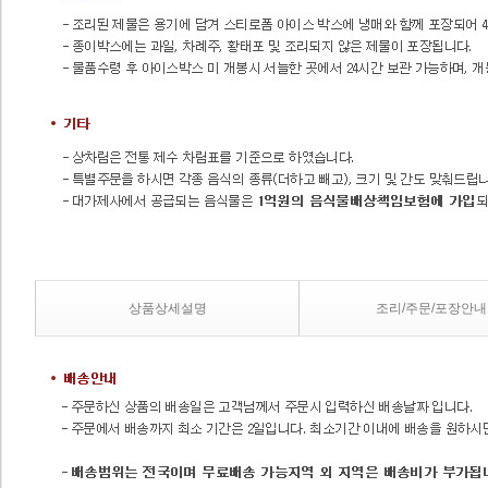
상품상세설명
조리/주문/포장안내