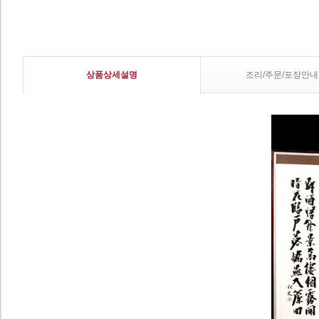
상품상세설명
조리/주문/포장안내