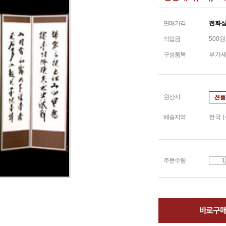
판매가격
전화
적립금
500원
구성품목
부가
원산지
배송지역
전국 
주문수량