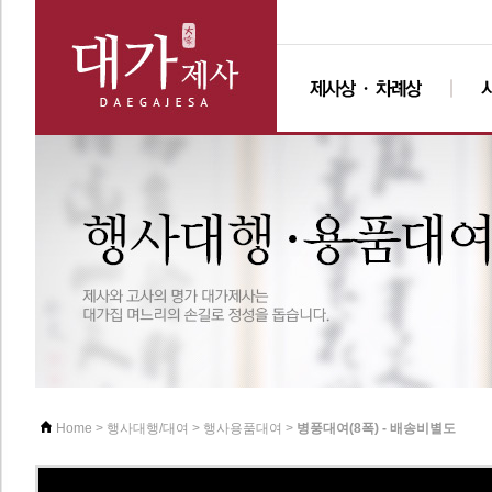
>
>
>
병풍대여(8폭) - 배송비별도
Home
행사대행/대여
행사용품대여